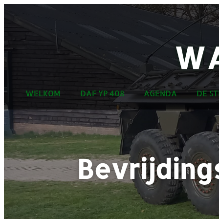
WA
WELKOM
DAF YP 408
AGENDA
DE ST
Bevrijding