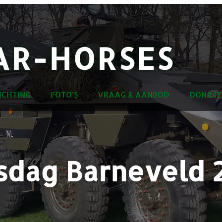
R-HORSES
ICHTING
FOTO’S
VRAAG & AANBOD
DONATE
sdag Barneveld 