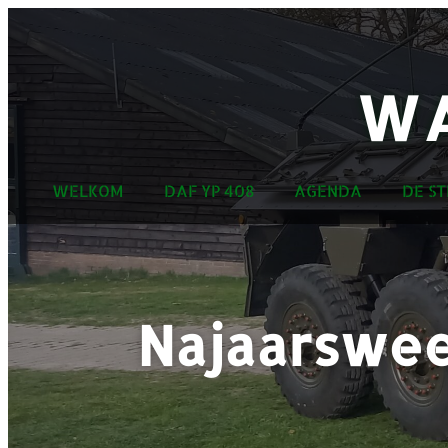
WA
WELKOM
DAF YP 408
AGENDA
DE ST
Najaarswee