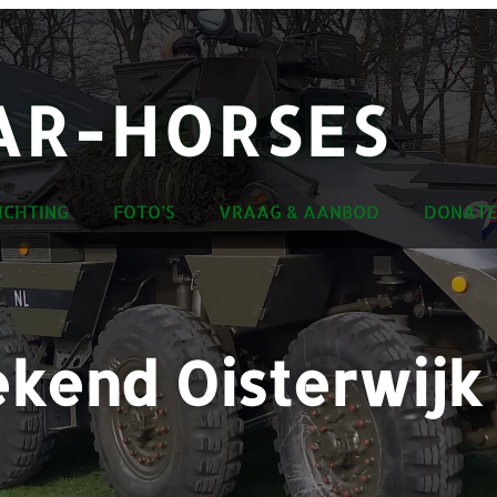
R-HORSES
ICHTING
FOTO’S
VRAAG & AANBOD
DONATE
kend Oisterwijk